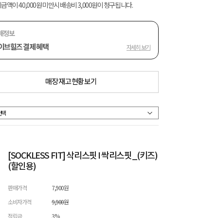
금액이 40,000원 미만시 배송비 3,000원이 청구됩니다.
매정보
이브힐즈 결제 혜택
자세히 보기
매장 재고 현황 보기
[SOCKLESS FIT] 삭리스핏 I 싹리스핏_(키즈)
(할인용)
판매가격
7,900원
소비자가격
9,900원
적립금
3%