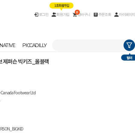
1초 회원가입
0
로그인
회원가입
장바구니
주문조회
마이페이지
NATIVE
PICCADILLY
필터
이티브 제퍼슨 빅키즈_올블랙
e Canada Footwear Ltd
남
ERSON_BIGKID