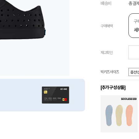
배송비
총 결제
구
구매혜택
세
재고확인
빅키즈 사이즈
[추가 구성 상품]