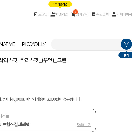
1초 회원가입
0
로그인
회원가입
장바구니
주문조회
마이페이지
NATIVE
PICCADILLY
필터
T] 삭리스핏 I 싹리스핏_(우먼)_그린
금액이 40,000원 미만시 배송비 3,000원이 청구됩니다.
매정보
이브힐즈 결제 혜택
자세히 보기