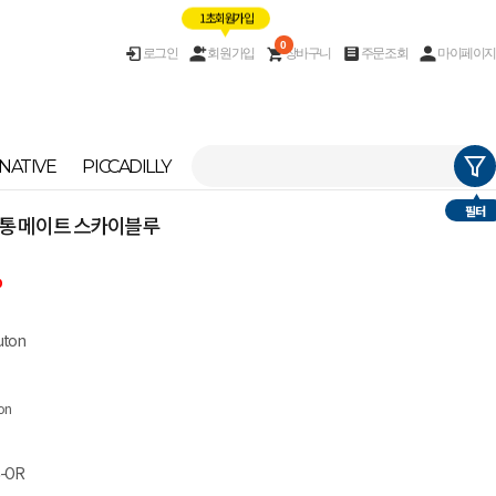
1초 회원가입
0
로그인
회원가입
장바구니
주문조회
마이페이지
NATIVE
PICCADILLY
필터
르무통 메이트 스카이블루
%
uton
on
6-OR