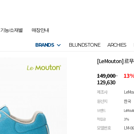
기능/소재별
매장안내
BRANDS
BLUNDSTONE
ARCHIES
[LeMouton] 
149,000
13
129,630
제조사
LeMo
원산지
한국
브랜드
LeMout
적립금
3%
모델번호
LM-0