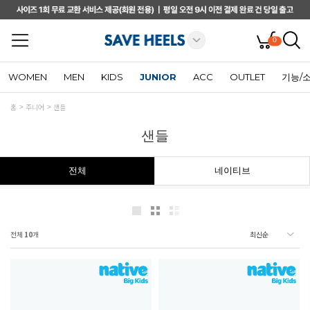
0
WOMEN
MEN
KIDS
JUNIOR
ACC
OUTLET
기능/
홈
주니어
샌들
샌들
전체
네이티브
전체
10
개