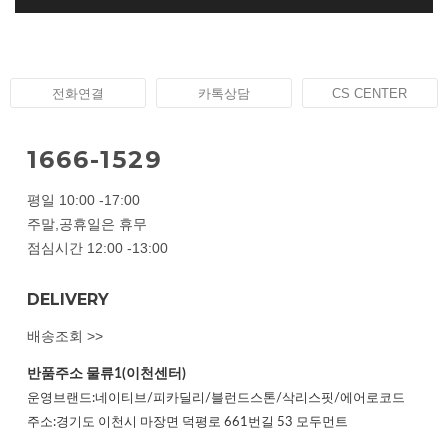
전화연결
카톡상담
CS CENTER
1666-1529
평일 10:00 -17:00
주말,공휴일은 휴무
점심시간 12:00 -13:00
DELIVERY
배송조회 >>
반품주소
물류1(이천센터)
운영브랜드:네이티브/피카딜리/블런드스톤/삭리스핏/에어로코드
주소:경기도 이천시 마장면 덕평로 661번길 53 모두먼트