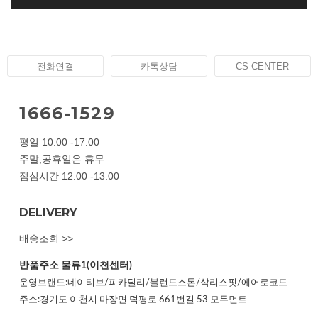
전화연결
카톡상담
CS CENTER
1666-1529
평일 10:00 -17:00
주말,공휴일은 휴무
점심시간 12:00 -13:00
DELIVERY
배송조회 >>
반품주소
물류1(이천센터)
운영브랜드:네이티브/피카딜리/블런드스톤/삭리스핏/에어로코드
주소:경기도 이천시 마장면 덕평로 661번길 53 모두먼트