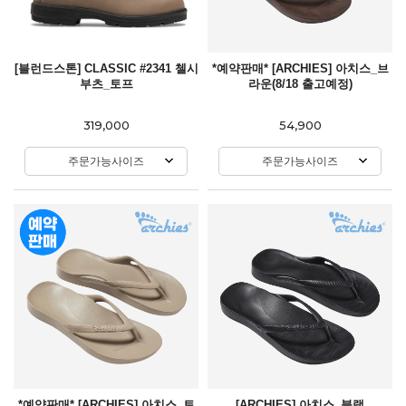
[블런드스톤] CLASSIC #2341 첼시
*예약판매* [ARCHIES] 아치스_브
부츠_토프
라운(8/18 출고예정)
319,000
54,900
주문가능사이즈
주문가능사이즈
*예약판매* [ARCHIES] 아치스_토
[ARCHIES] 아치스_블랙