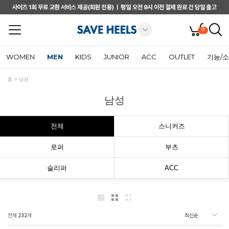
0
WOMEN
MEN
KIDS
JUNIOR
ACC
OUTLET
기능/
홈
남성
남성
전체
스니커즈
로퍼
부츠
슬리퍼
ACC
전체
232
개