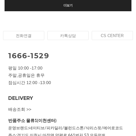
더보기
전화연결
카톡상담
CS CENTER
1666-1529
평일 10:00 -17:00
주말,공휴일은 휴무
점심시간 12:00 -13:00
DELIVERY
배송조회 >>
반품주소
물류1(이천센터)
운영브랜드:네이티브/피카딜리/블런드스톤/삭리스핏/에어로코드
주소:경기도 이천시 마장면 덕평로 661번길 53 모두먼트