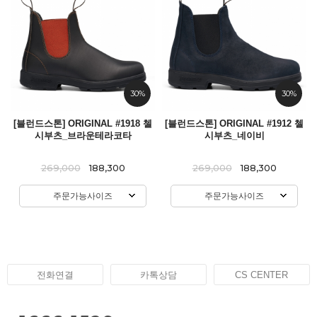
30%
30%
[블런드스톤] ORIGINAL #1918 첼
[블런드스톤] ORIGINAL #1912 첼
시부츠_브라운테라코타
시부츠_네이비
269,000
188,300
269,000
188,300
주문가능사이즈
주문가능사이즈
전화연결
카톡상담
CS CENTER