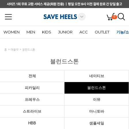
0
WOMEN
MEN
KIDS
JUNIOR
ACC
OUTLET
기능/
홈
아울렛
블런드스톤
블런드스톤
전체
네이티브
피카딜리
블런드스톤
프레우스
이뮤
스트라이브
마니토바
HBB
샘플세일