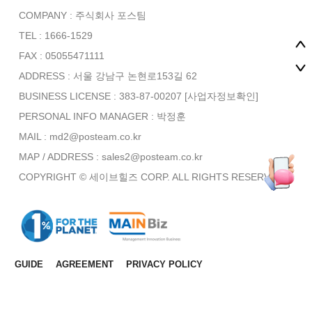
COMPANY : 주식회사 포스팀
TEL : 1666-1529
FAX : 05055471111
ADDRESS : 서울 강남구 논현로153길 62
BUSINESS LICENSE : 383-87-00207
[사업자정보확인]
PERSONAL INFO MANAGER :
박정훈
MAIL : md2@posteam.co.kr
MAP / ADDRESS : sales2@posteam.co.kr
COPYRIGHT © 세이브힐즈 CORP. ALL RIGHTS RESERVED.
GUIDE
AGREEMENT
PRIVACY POLICY