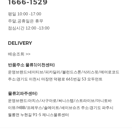
1666-1529
평일 10:00 -17:00
주말,공휴일은 휴무
점심시간 12:00 -13:00
DELIVERY
배송조회 >>
반품주소
물류1(이천센터)
운영브랜드:네이티브/피카딜리/블런드스톤/삭리스핏/에어로코드
주소:경기도 이천시 마장면 덕평로 661번길 53 모두먼트
물류2(파주센터)
운영브랜드:아치스/사구아로/써니스텝/스트라이브/마니토바
이뮤/HBB/프레우스/솔메이트/세이브슈즈 주소:경기도 파주시
월롱면 누현길 91-5 제니스물류센터