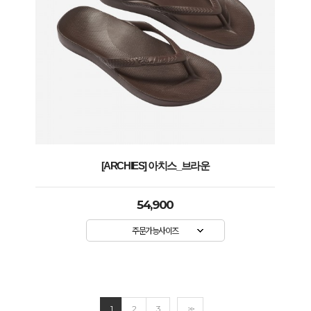
[ARCHIES] 아치스_브라운
54,900
주문가능사이즈
1
2
3
>>