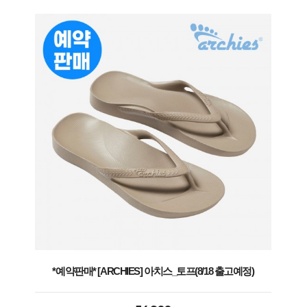
*예약판매* [ARCHIES] 아치스_토프(8/18 출고예정)