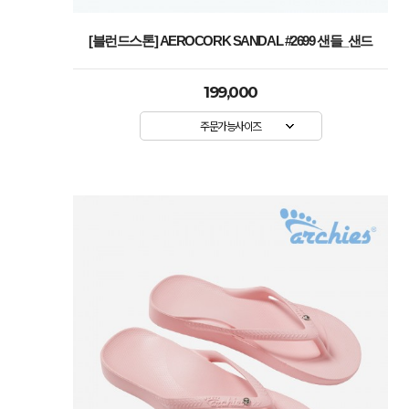
[블런드스톤] AEROCORK SANDAL #2699 샌들_샌드
199,000
주문가능사이즈