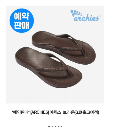
*예약판매* [ARCHIES] 아치스_브라운(8/18 출고예정)