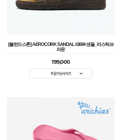
[블런드스톤] AEROCORK SANDAL #2694 샌들_러스틱브
라운
199,000
주문가능사이즈