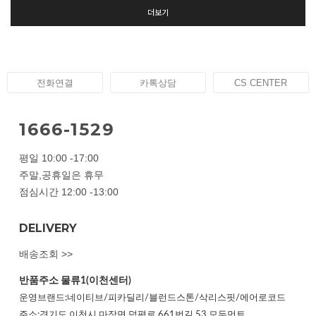
더보기
전화연결
카톡상담
CS CENTER
1666-1529
평일 10:00 -17:00
주말,공휴일은 휴무
점심시간 12:00 -13:00
DELIVERY
배송조회 >>
반품주소
물류1(이천센터)
운영브랜드:네이티브/피카딜리/블런드스톤/삭리스핏/에어로코드
주소:경기도 이천시 마장면 덕평로 661번길 53 모두먼트