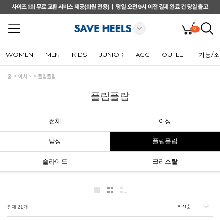
0
WOMEN
MEN
KIDS
JUNIOR
ACC
OUTLET
기능/
홈
아치스
플립플랍
플립플랍
전체
여성
남성
플립플랍
슬라이드
크리스탈
전체
21
개