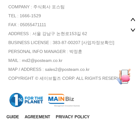
COMPANY : 주식회사 포스팀
TEL : 1666-1529
FAX : 05055471111
ADDRESS : 서울 강남구 논현로153길 62
BUSINESS LICENSE : 383-87-00207
[사업자정보확인]
PERSONAL INFO MANAGER :
박정훈
MAIL : md2@posteam.co.kr
MAP / ADDRESS : sales2@posteam.co.kr
COPYRIGHT © 세이브힐즈 CORP. ALL RIGHTS RESERVED.
GUIDE
AGREEMENT
PRIVACY POLICY