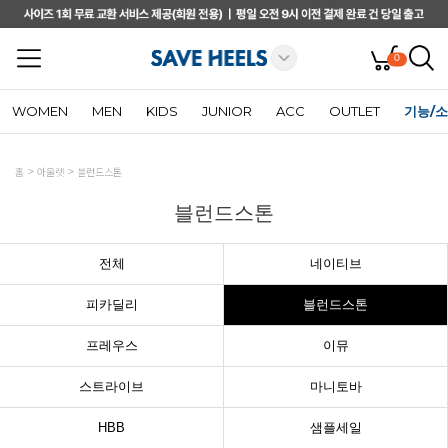
0
WOMEN
MEN
KIDS
JUNIOR
ACC
OUTLET
기능/
홈
아울렛
블런드스톤
블런드스톤
전체
네이티브
피카딜리
블런드스톤
프레우스
이뮤
스트라이브
마니토바
HBB
샘플세일