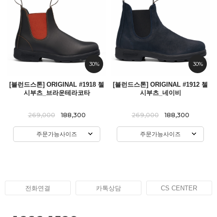
30%
30%
[블런드스톤] ORIGINAL #1918 첼
[블런드스톤] ORIGINAL #1912 첼
시부츠_브라운테라코타
시부츠_네이비
269,000
188,300
269,000
188,300
주문가능사이즈
주문가능사이즈
전화연결
카톡상담
CS CENTER