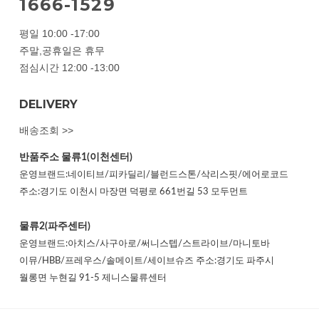
1666-1529
평일 10:00 -17:00
주말,공휴일은 휴무
점심시간 12:00 -13:00
DELIVERY
배송조회 >>
반품주소
물류1(이천센터)
운영브랜드:네이티브/피카딜리/블런드스톤/삭리스핏/에어로코드
주소:경기도 이천시 마장면 덕평로 661번길 53 모두먼트
물류2(파주센터)
운영브랜드:아치스/사구아로/써니스텝/스트라이브/마니토바
이뮤/HBB/프레우스/솔메이트/세이브슈즈 주소:경기도 파주시
월롱면 누현길 91-5 제니스물류센터