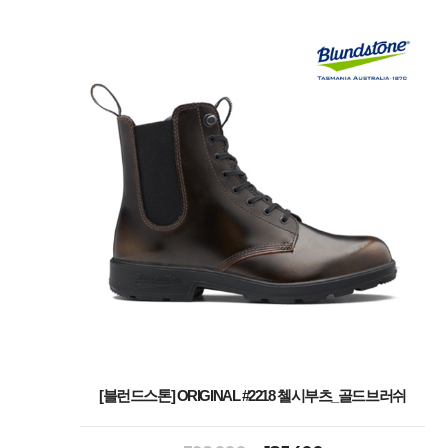
[블런드스톤] ORIGINAL #2218 첼시부츠_골드브러쉬