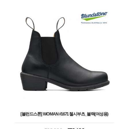
[블런드스톤] WOMAN #1671 첼시부츠_블랙(여성용)