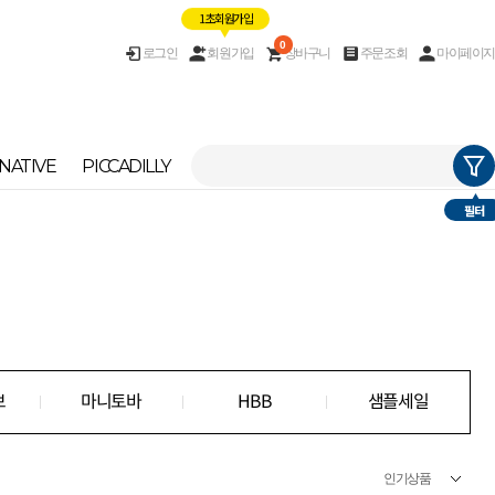
1초 회원가입
0
로그인
회원가입
장바구니
주문조회
마이페이지
NATIVE
PICCADILLY
필터
브
마니토바
HBB
샘플세일