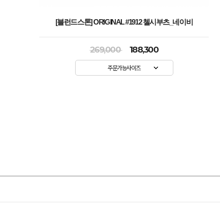
[블런드스톤] ORIGINAL #1912 첼시부츠_네이비
269,000
188,300
주문가능사이즈