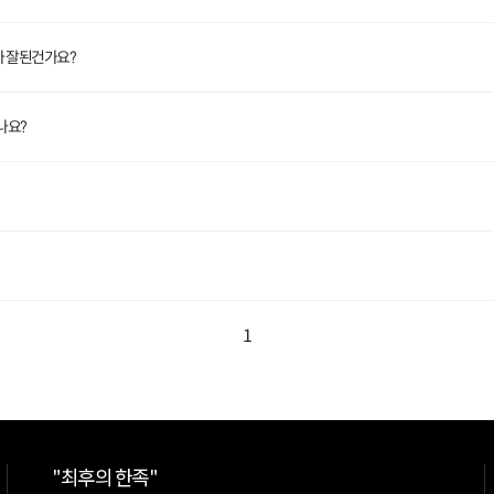
가 잘된건가요?
나요?
1
"최후의 한족"