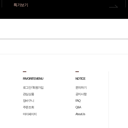
특가보기
FAVORITE MENU
NOTICE
/
로그인
회원가입
문의하기
관심상품
공지사항
장바구니
FAQ
주문조회
Q&A
마이페이지
About Us