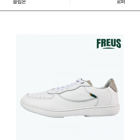
슬립온
로퍼