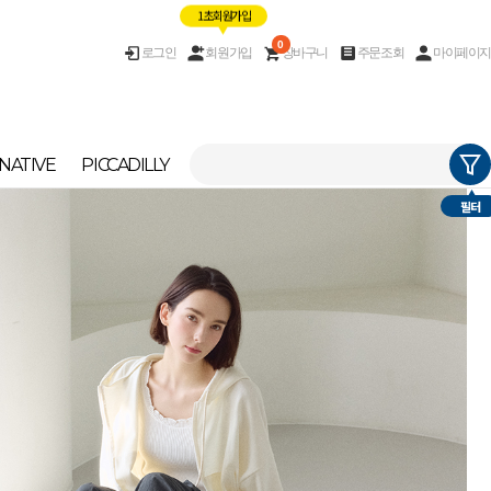
1초 회원가입
0
로그인
회원가입
장바구니
주문조회
마이페이지
NATIVE
PICCADILLY
필터