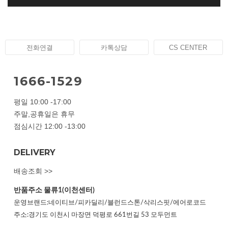
전화연결
카톡상담
CS CENTER
1666-1529
평일 10:00 -17:00
주말,공휴일은 휴무
점심시간 12:00 -13:00
DELIVERY
배송조회 >>
반품주소
물류1(이천센터)
운영브랜드:네이티브/피카딜리/블런드스톤/삭리스핏/에어로코드
주소:경기도 이천시 마장면 덕평로 661번길 53 모두먼트