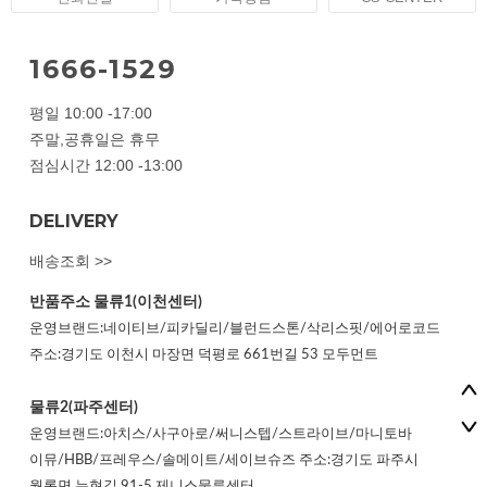
1666-1529
평일 10:00 -17:00
주말,공휴일은 휴무
점심시간 12:00 -13:00
DELIVERY
배송조회 >>
반품주소
물류1(이천센터)
운영브랜드:네이티브/피카딜리/블런드스톤/삭리스핏/에어로코드
주소:경기도 이천시 마장면 덕평로 661번길 53 모두먼트
물류2(파주센터)
운영브랜드:아치스/사구아로/써니스텝/스트라이브/마니토바
이뮤/HBB/프레우스/솔메이트/세이브슈즈 주소:경기도 파주시
월롱면 누현길 91-5 제니스물류센터