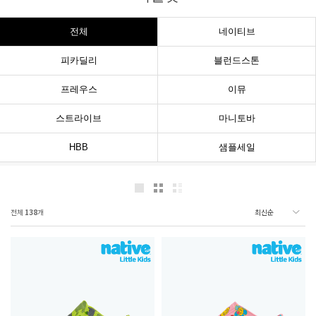
전체
네이티브
피카딜리
블런드스톤
프레우스
이뮤
스트라이브
마니토바
HBB
샘플세일
전체
138
개