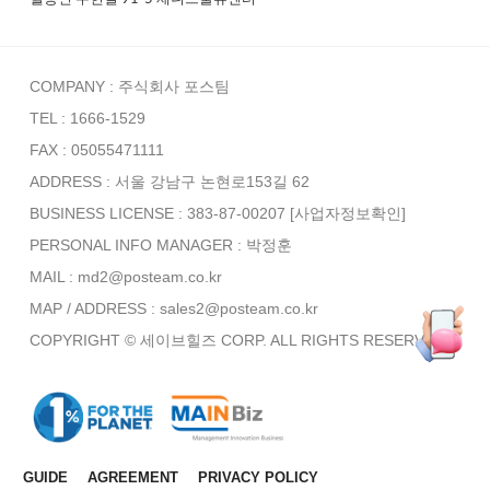
COMPANY : 주식회사 포스팀
TEL : 1666-1529
FAX : 05055471111
ADDRESS : 서울 강남구 논현로153길 62
BUSINESS LICENSE : 383-87-00207
[사업자정보확인]
PERSONAL INFO MANAGER :
박정훈
MAIL : md2@posteam.co.kr
MAP / ADDRESS : sales2@posteam.co.kr
COPYRIGHT © 세이브힐즈 CORP. ALL RIGHTS RESERVED.
GUIDE
AGREEMENT
PRIVACY POLICY