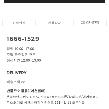
전화연결
카톡상담
CS CENTER
1666-1529
평일 10:00 -17:00
주말,공휴일은 휴무
점심시간 12:00 -13:00
DELIVERY
배송조회 >>
반품주소
물류1(이천센터)
운영브랜드:네이티브/피카딜리/블런드스톤/삭리스핏/에어로코드
주소:경기도 이천시 마장면 덕평로 661번길 53 모두먼트