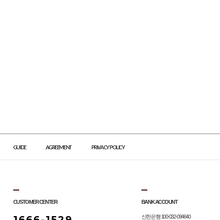
GUIDE
AGREEMENT
PRIVACY POLICY
CUSTOMER CENTER
BANK ACCOUNT
1666-1529
신한은행 100-032-094640