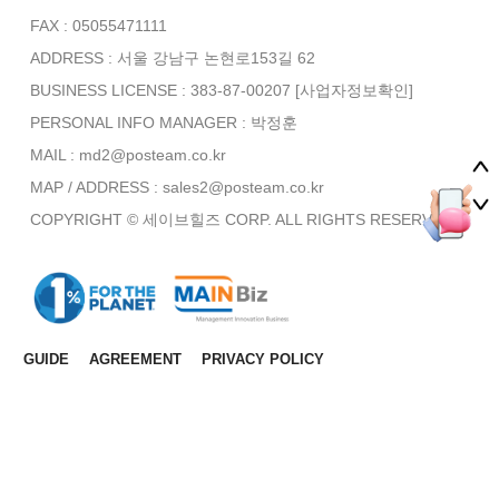
FAX : 05055471111
ADDRESS : 서울 강남구 논현로153길 62
BUSINESS LICENSE : 383-87-00207
[사업자정보확인]
PERSONAL INFO MANAGER :
박정훈
MAIL : md2@posteam.co.kr
MAP / ADDRESS : sales2@posteam.co.kr
COPYRIGHT © 세이브힐즈 CORP. ALL RIGHTS RESERVED.
GUIDE
AGREEMENT
PRIVACY POLICY