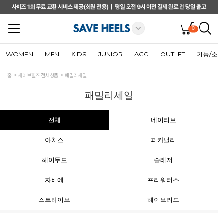
0
WOMEN
MEN
KIDS
JUNIOR
ACC
OUTLET
기능/
홈
세이브힐즈 전체상품
패밀리세일
패밀리세일
전체
네이티브
아치스
피카딜리
헤이두드
슬레저
자비에
프리워터스
스트라이브
헤이브리드