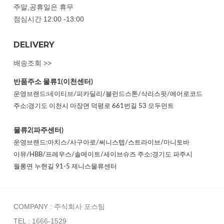
주말,공휴일은 휴무
점심시간 12:00 -13:00
DELIVERY
배송조회 >>
반품주소
물류1(이천센터)
운영브랜드:네이티브/피카딜리/블런드스톤/삭리스핏/에어로코드
주소:경기도 이천시 마장면 덕평로 661번길 53 모두먼트
물류2(파주센터)
운영브랜드:아치스/사구아로/써니스텝/스트라이브/마니토바
이뮤/HBB/프레우스/솔메이트/세이브슈즈 주소:경기도 파주시
월롱면 누현길 91-5 제니스물류센터
COMPANY : 주식회사 포스팀
TEL : 1666-1529