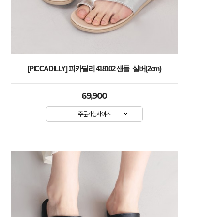
[PICCADILLY] 피카딜리 418102 샌들_실버(2cm)
69,900
주문가능사이즈