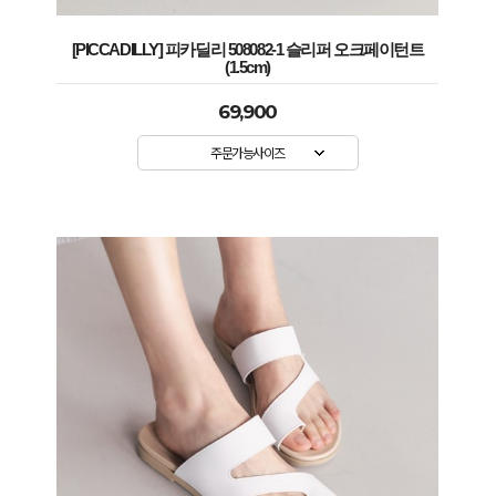
[PICCADILLY] 피카딜리 508082-1 슬리퍼 오크페이턴트
(1.5cm)
69,900
주문가능사이즈