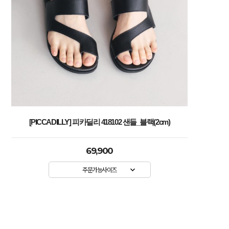
[PICCADILLY] 피카딜리 418102 샌들_블랙(2cm)
69,900
주문가능사이즈