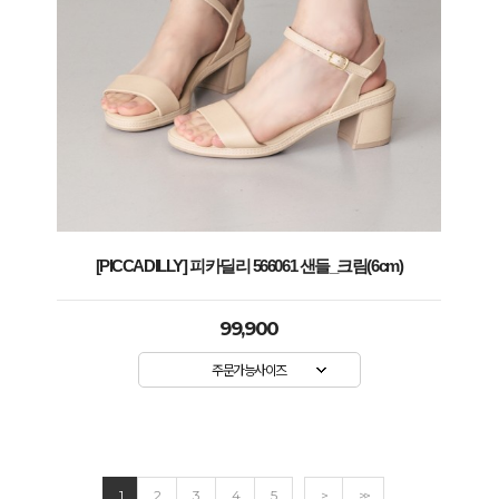
[PICCADILLY] 피카딜리 566061 샌들_크림(6cm)
99,900
주문가능사이즈
1
2
3
4
5
>
>>