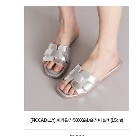
[PICCADILLY] 피카딜리 508082-1 슬리퍼 실버(1.5cm)