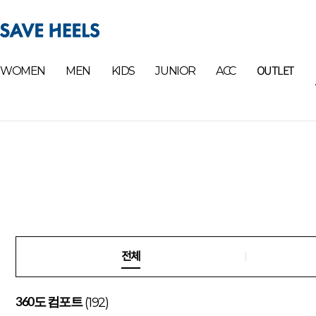
OUTLET
WOMEN
MEN
KIDS
JUNIOR
ACC
전체
(192)
360도 컴포트