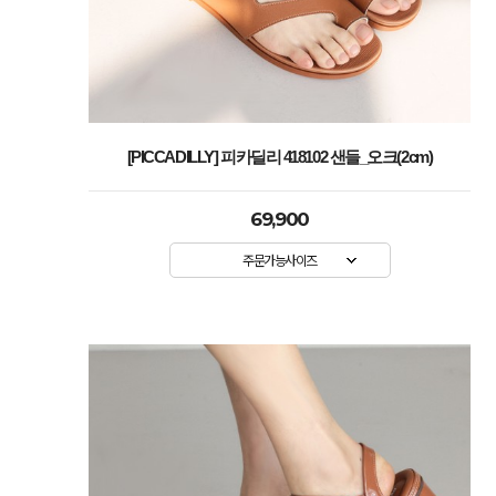
[PICCADILLY] 피카딜리 418102 샌들_오크(2cm)
69,900
주문가능사이즈