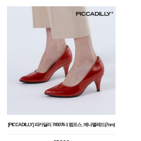
[PICCADILLY] 피카딜리 745076-1 펌프스_에나멜레드(7cm)