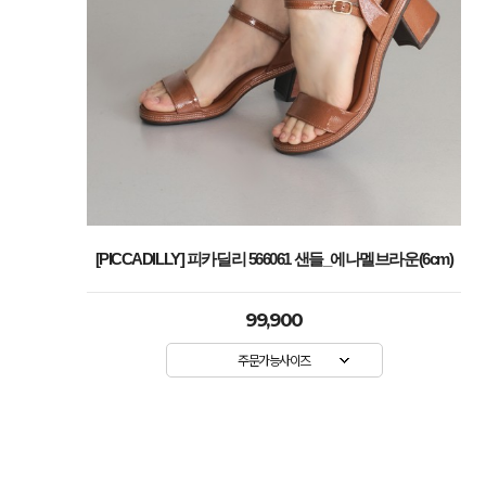
[PICCADILLY] 피카딜리 566061 샌들_에나멜브라운(6cm)
99,900
주문가능사이즈