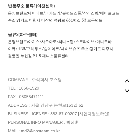
반품주소
물류1(이천센터)
운영브랜드:네이티브/피카딜리/블런드스톤/삭리스핏/에어로코드
주소:경기도 이천시 마장면 덕평로 661번길 53 모두먼트
물류2(파주센터)
운영브랜드:아치스/사구아로/써니스텝/스트라이브/마니토바
이뮤/HBB/프레우스/솔메이트/세이브슈즈 주소:경기도 파주시
월롱면 누현길 91-5 제니스물류센터
COMPANY : 주식회사 포스팀
TEL : 1666-1529
FAX : 05055471111
ADDRESS : 서울 강남구 논현로153길 62
BUSINESS LICENSE : 383-87-00207
[사업자정보확인]
PERSONAL INFO MANAGER :
박정훈
MAIL : md2@posteam.co.kr