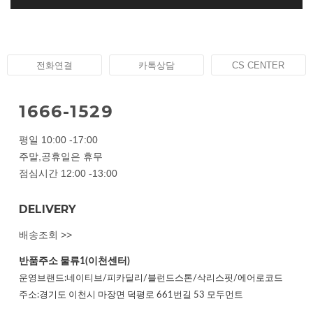
전화연결
카톡상담
CS CENTER
1666-1529
평일 10:00 -17:00
주말,공휴일은 휴무
점심시간 12:00 -13:00
DELIVERY
배송조회 >>
반품주소
물류1(이천센터)
운영브랜드:네이티브/피카딜리/블런드스톤/삭리스핏/에어로코드
주소:경기도 이천시 마장면 덕평로 661번길 53 모두먼트