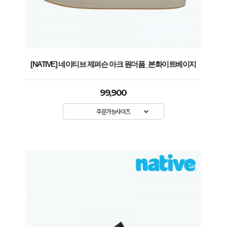
[NATIVE] 네이티브 제퍼슨 아크 원더폼_본화이트베이지
99,900
주문가능사이즈