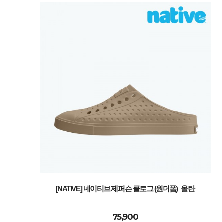
[NATIVE] 네이티브 제퍼슨 클로그 (원더폼)_올탄
75,900