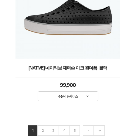
[NATIVE] 네이티브 제퍼슨 아크 원더폼_블랙
99,900
주문가능사이즈
1
2
3
4
5
>
>>