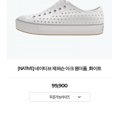
[NATIVE] 네이티브 제퍼슨 아크 원더폼_화이트
99,900
주문가능사이즈