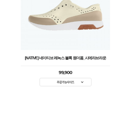
[NATIVE] 네이티브 레녹스 블록 원더폼_시에라브라운
99,900
주문가능사이즈