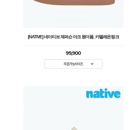
[NATIVE] 네이티브 제퍼슨 아크 원더폼_카멜레온핑크
99,900
주문가능사이즈