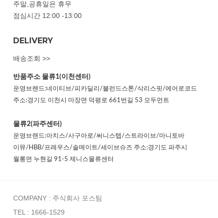
주말,공휴일은 휴무
점심시간 12:00 -13:00
DELIVERY
배송조회 >>
반품주소
물류1(이천센터)
운영브랜드:네이티브/피카딜리/블런드스톤/삭리스핏/에어로코드
주소:경기도 이천시 마장면 덕평로 661번길 53 모두먼트
물류2(파주센터)
운영브랜드:아치스/사구아로/써니스텝/스트라이브/마니토바
이뮤/HBB/프레우스/솔메이트/세이브슈즈 주소:경기도 파주시
월롱면 누현길 91-5 제니스물류센터
COMPANY : 주식회사 포스팀
TEL : 1666-1529