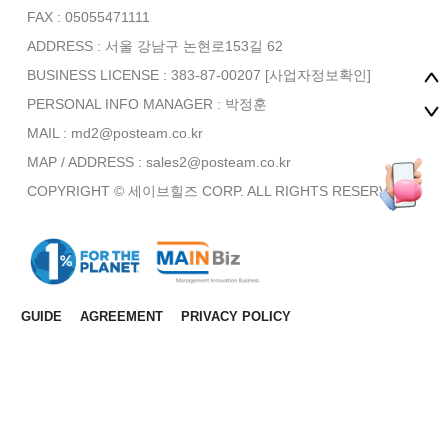
FAX : 05055471111
ADDRESS : 서울 강남구 논현로153길 62
BUSINESS LICENSE : 383-87-00207
[사업자정보확인]
PERSONAL INFO MANAGER :
박정훈
MAIL : md2@posteam.co.kr
MAP / ADDRESS : sales2@posteam.co.kr
COPYRIGHT © 세이브힐즈 CORP. ALL RIGHTS RESERVED.
GUIDE
AGREEMENT
PRIVACY POLICY