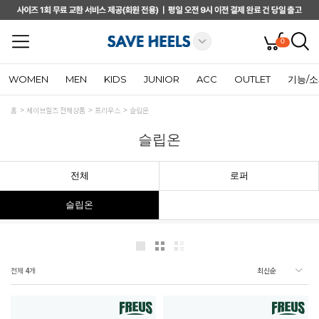
0
WOMEN
MEN
KIDS
JUNIOR
ACC
OUTLET
기능/
홈
세이브힐즈 전체상품
프리우스
슬립온
슬립온
전체
로퍼
슬립온
전체
4
개