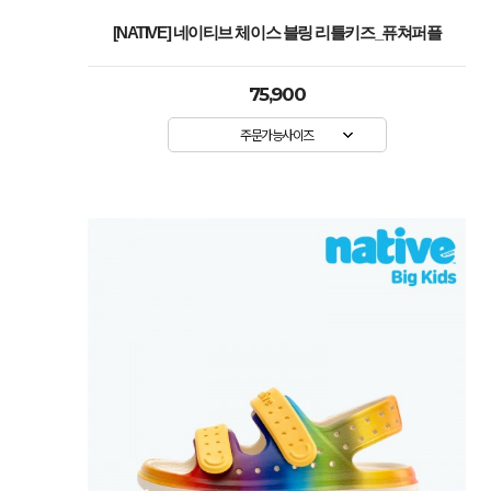
[NATIVE] 네이티브 체이스 블링 리틀키즈_퓨쳐퍼플
75,900
주문가능사이즈