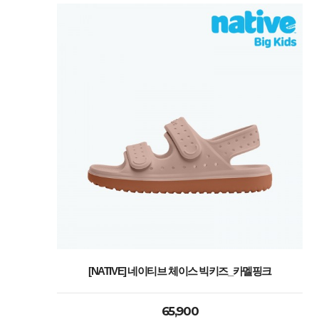
[NATIVE] 네이티브 체이스 빅키즈_카멜핑크
65,900