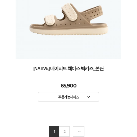
[NATIVE] 네이티브 체이스 빅키즈_본탄
65,900
주문가능사이즈
1
2
>>