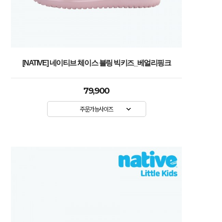
[NATIVE] 네이티브 체이스 블링 빅키즈_베얼리핑크
79,900
주문가능사이즈