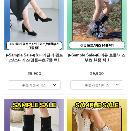
▶Sample Sale◀ 8.피카딜리 펌프
▶Sample Sale◀6.이뮤 토들/키즈
스/스니커즈/앵클부츠 7종 택1
부츠 14종 택 1
39,900
29,900
주문가능사이즈
주문가능사이즈