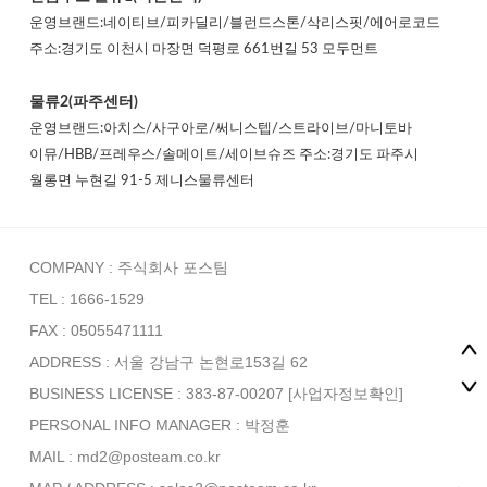
운영브랜드:네이티브/피카딜리/블런드스톤/삭리스핏/에어로코드
주소:경기도 이천시 마장면 덕평로 661번길 53 모두먼트
물류2(파주센터)
운영브랜드:아치스/사구아로/써니스텝/스트라이브/마니토바
이뮤/HBB/프레우스/솔메이트/세이브슈즈 주소:경기도 파주시
월롱면 누현길 91-5 제니스물류센터
COMPANY : 주식회사 포스팀
TEL : 1666-1529
FAX : 05055471111
ADDRESS : 서울 강남구 논현로153길 62
BUSINESS LICENSE : 383-87-00207
[사업자정보확인]
PERSONAL INFO MANAGER :
박정훈
MAIL : md2@posteam.co.kr