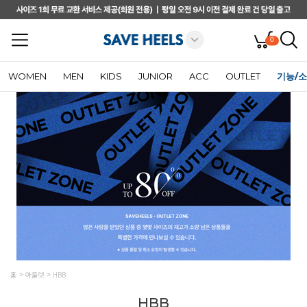
0
WOMEN
MEN
KIDS
JUNIOR
ACC
OUTLET
기능/
홈
아울렛
HBB
HBB