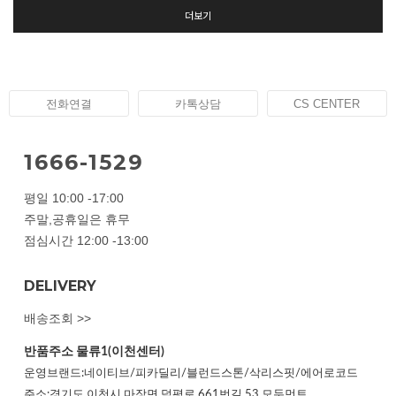
더보기
전화연결
카톡상담
CS CENTER
1666-1529
평일 10:00 -17:00
주말,공휴일은 휴무
점심시간 12:00 -13:00
DELIVERY
배송조회 >>
반품주소
물류1(이천센터)
운영브랜드:네이티브/피카딜리/블런드스톤/삭리스핏/에어로코드
주소:경기도 이천시 마장면 덕평로 661번길 53 모두먼트