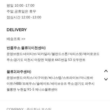
평일 10:00 -17:00
주말,공휴일은 휴무
점심시간 12:00 -13:00
DELIVERY
배송조회 >>
반품주소
물류1(이천센터)
운영브랜드:네이티브/피카딜리/블런드스톤/삭리스핏/에어로코드
주소:경기도 이천시 마장면 덕평로 661번길 53 모두먼트
물류2(파주센터)
운영브랜드:아치스/사구아로/써니스텝/스트라이브/마니토바
이뮤/HBB/프레우스/솔메이트/세이브슈즈 주소:경기도 파주시
월롱면 누현길 91-5 제니스물류센터
COMPANY : 주식회사 포스팀