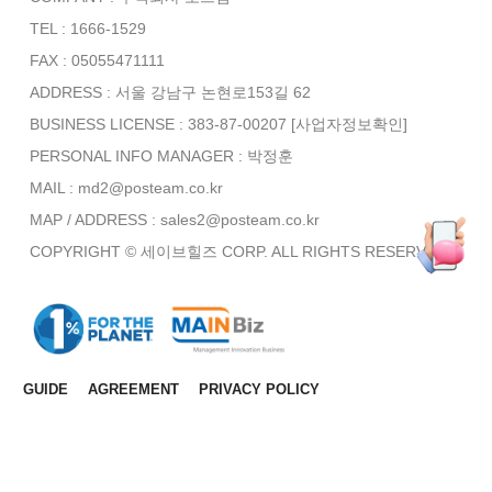
TEL : 1666-1529
FAX : 05055471111
ADDRESS : 서울 강남구 논현로153길 62
BUSINESS LICENSE : 383-87-00207
[사업자정보확인]
PERSONAL INFO MANAGER :
박정훈
MAIL : md2@posteam.co.kr
MAP / ADDRESS : sales2@posteam.co.kr
COPYRIGHT © 세이브힐즈 CORP. ALL RIGHTS RESERVED.
GUIDE
AGREEMENT
PRIVACY POLICY