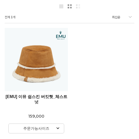
전체
1
개
[EMU] 이뮤 쉽스킨 버킷햇_체스트
넛
159,000
주문가능사이즈