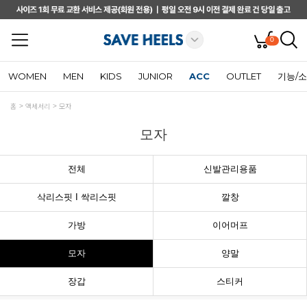
0
WOMEN
MEN
KIDS
JUNIOR
ACC
OUTLET
기능/
홈
액세서리
모자
모자
전체
신발관리용품
삭리스핏 I 싹리스핏
깔창
가방
이어머프
모자
양말
장갑
스티커