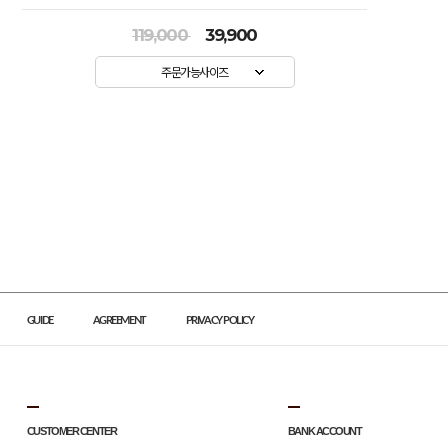
119,000
39,900
주문가능사이즈
GUIDE
AGREEMENT
PRIVACY POLICY
CUSTOMER CENTER
BANK ACCOUNT