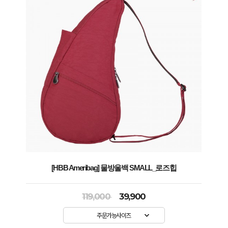
[HBB Ameribag] 물방울백 SMALL_로즈힙
119,000
39,900
주문가능사이즈