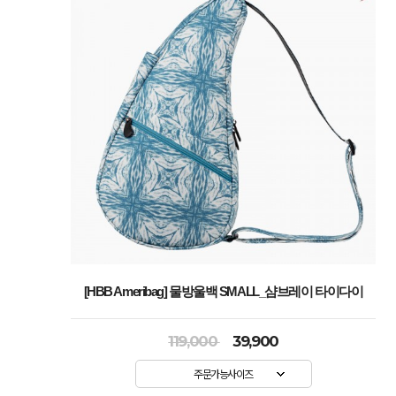
[HBB Ameribag] 물방울백 SMALL_샴브레이 타이다이
119,000
39,900
주문가능사이즈