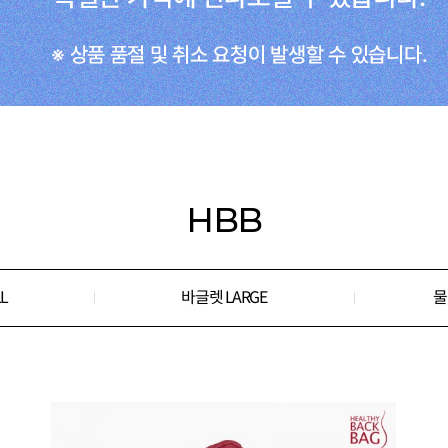
HBB
L
바글렛 LARGE
물