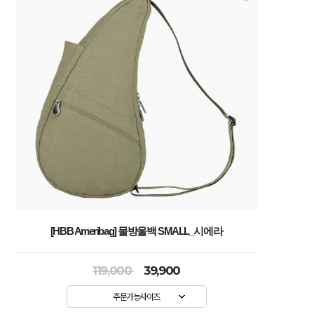
[HBB Ameribag] 물방울백 SMALL_시에라
119,000
39,900
주문가능사이즈