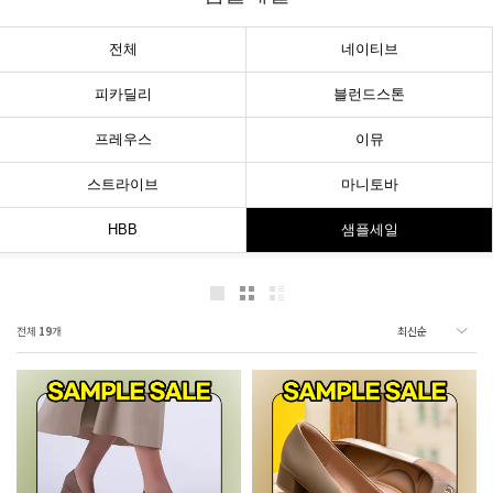
전체
네이티브
피카딜리
블런드스톤
프레우스
이뮤
스트라이브
마니토바
HBB
샘플세일
전체
19
개