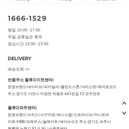
1666-1529
평일 10:00 -17:00
주말,공휴일은 휴무
점심시간 12:00 -13:00
DELIVERY
배송조회 >>
반품주소
물류1(이천센터)
운영브랜드:네이티브/피카딜리/블런드스톤/삭리스핏/에어로코드
주소:경기도 이천시 마장면 덕평로 661번길 53 모두먼트
물류2(파주센터)
운영브랜드:아치스/사구아로/써니스텝/스트라이브/마니토바
이뮤/HBB/프레우스/솔메이트/세이브슈즈 주소:경기도 파주시
월롱면 누현길 91-5 제니스물류센터