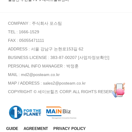
COMPANY : 주식회사 포스팀
TEL : 1666-1529
FAX : 05055471111
ADDRESS : 서울 강남구 논현로153길 62
BUSINESS LICENSE : 383-87-00207
[사업자정보확인]
PERSONAL INFO MANAGER :
박정훈
MAIL : md2@posteam.co.kr
MAP / ADDRESS : sales2@posteam.co.kr
COPYRIGHT © 세이브힐즈 CORP. ALL RIGHTS RESERVED.
GUIDE
AGREEMENT
PRIVACY POLICY