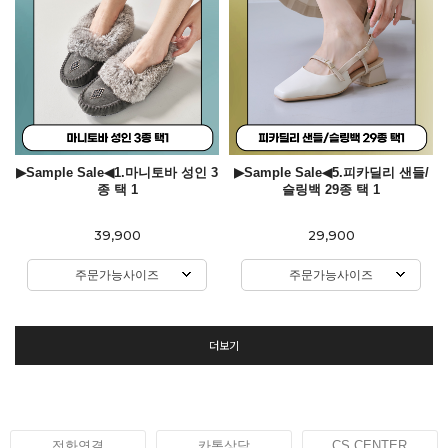
▶Sample Sale◀1.마니토바 성인 3
▶Sample Sale◀5.피카딜리 샌들/
종 택 1
슬링백 29종 택 1
39,900
29,900
주문가능사이즈
주문가능사이즈
더보기
전화연결
카톡상담
CS CENTER