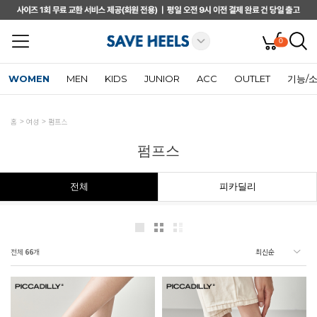
0
WOMEN
MEN
KIDS
JUNIOR
ACC
OUTLET
기능/
홈
여성
펌프스
펌프스
전체
피카딜리
전체
66
개