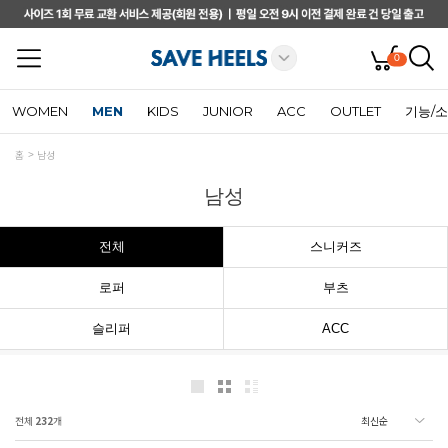
0
WOMEN
MEN
KIDS
JUNIOR
ACC
OUTLET
기능/
홈
남성
남성
전체
스니커즈
로퍼
부츠
슬리퍼
ACC
전체
232
개