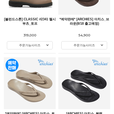
[블런드스톤] CLASSIC #2341 첼시
*예약판매* [ARCHIES] 아치스_브
부츠_토프
라운(8/18 출고예정)
319,000
54,900
주문가능사이즈
주문가능사이즈
*예약판매* [ARCHIES] 아치스_토
[ARCHIES] 아치스_블랙