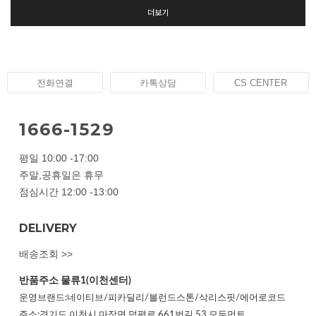
더보기
전화연결
카톡상담
CS CENTER
1666-1529
평일 10:00 -17:00
주말,공휴일은 휴무
점심시간 12:00 -13:00
DELIVERY
배송조회 >>
반품주소
물류1(이천센터)
운영브랜드:네이티브/피카딜리/블런드스톤/삭리스핏/에어로코드
주소:경기도 이천시 마장면 덕평로 661번길 53 모두먼트