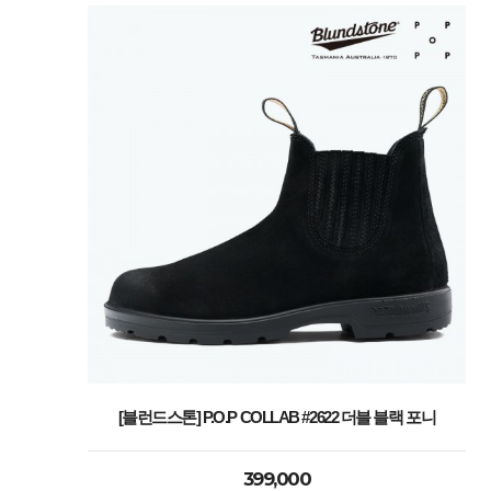
[블런드스톤] P.O.P COLLAB #2622 더블 블랙 포니
399,000