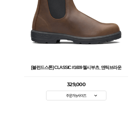
[블런드스톤] CLASSIC #1609 첼시부츠_앤틱브라운
329,000
주문가능사이즈