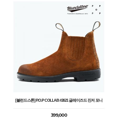
[블런드스톤] P.O.P COLLAB #2621 글레이즈드 진저 포니
399,000