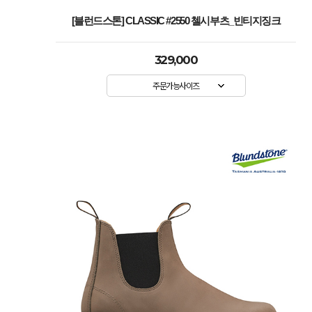
[블런드스톤] CLASSIC #2550 첼시부츠_빈티지징크
329,000
주문가능사이즈