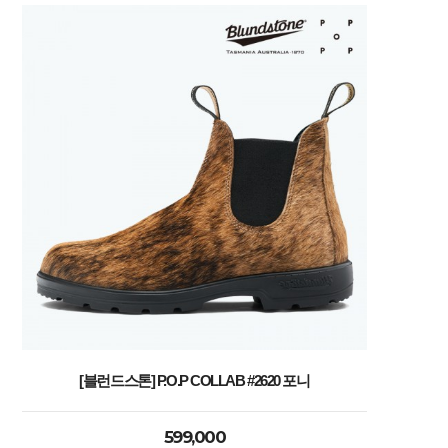
[블런드스톤] P.O.P COLLAB #2620 포니
599,000