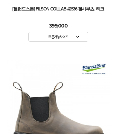
[블런드스톤] FILSON COLLAB #2536 첼시부츠_티크
399,000
주문가능사이즈