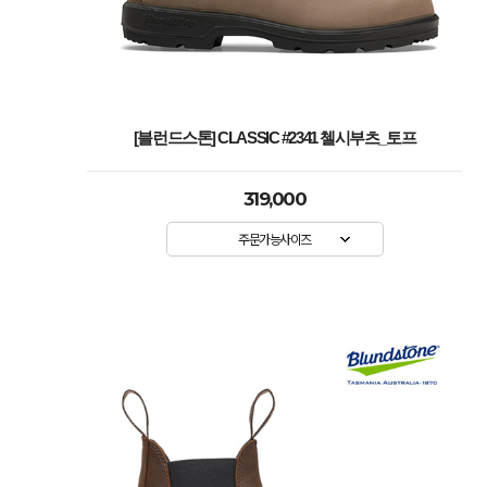
[블런드스톤] CLASSIC #2341 첼시부츠_토프
319,000
주문가능사이즈