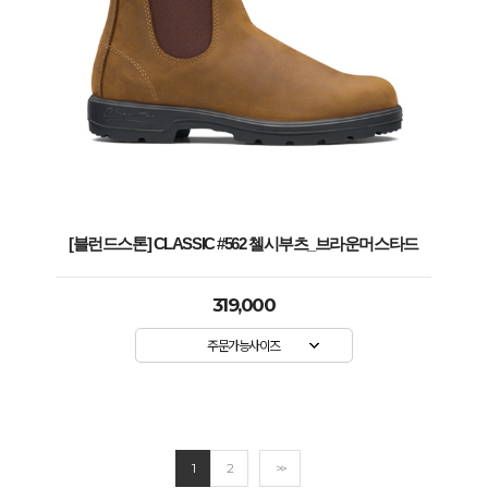
[블런드스톤] CLASSIC #562 첼시부츠_브라운머스타드
319,000
주문가능사이즈
1
2
>>