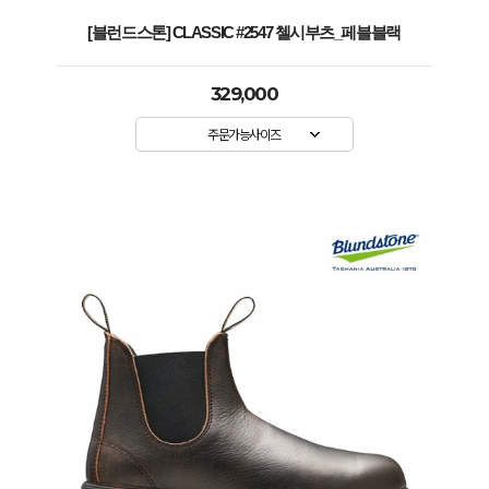
[블런드스톤] CLASSIC #2547 첼시부츠_페블블랙
329,000
주문가능사이즈