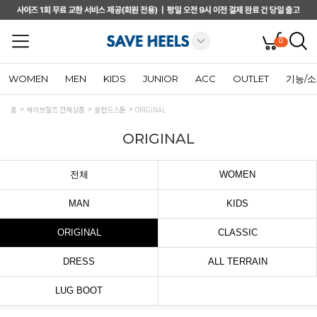
0
WOMEN
MEN
KIDS
JUNIOR
ACC
OUTLET
기능/
홈
세이브힐즈 전체상품
블런드스톤
ORIGINAL
ORIGINAL
전체
WOMEN
MAN
KIDS
ORIGINAL
CLASSIC
DRESS
ALL TERRAIN
LUG BOOT