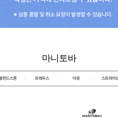
마니토바
블런드스톤
프레우스
이뮤
스트라이