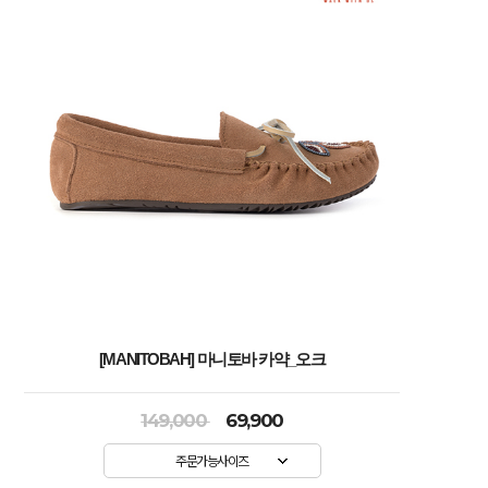
[MANITOBAH] 마니토바 카약_오크
149,000
69,900
주문가능사이즈