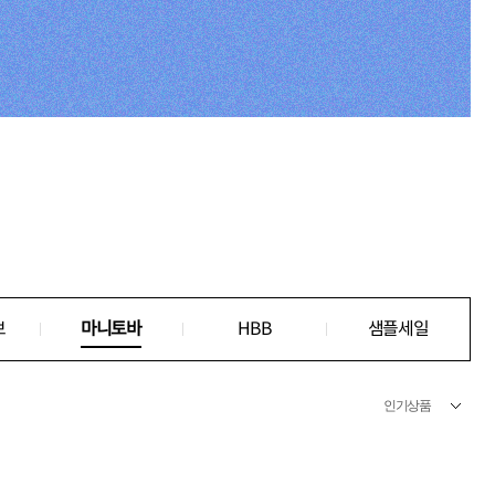
브
마니토바
HBB
샘플세일