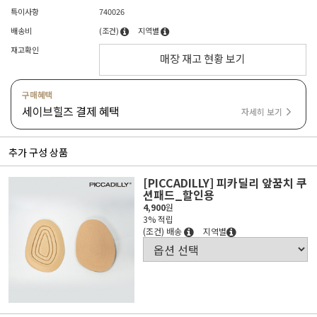
특이사항
740026
배송비
(조건)
지역별
재고확인
매장 재고 현황 보기
구매혜택
세이브힐즈 결제 혜택
자세히 보기
추가 구성 상품
[PICCADILLY] 피카딜리 앞꿈치 쿠
션패드_할인용
4,900
원
3% 적립
(조건) 배송
지역별