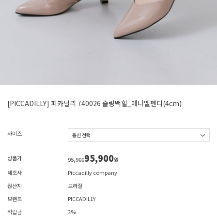
[PICCADILLY] 피카딜리 740026 슬링백힐_애나멜펜디(4cm)
사이즈
95,900
상품가
95,900
원
제조사
Piccadilly company
원산지
브라질
브랜드
PICCADILLY
적립금
3%