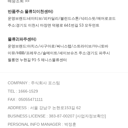
배송조회 >>
반품주소
물류1(이천센터)
운영브랜드:네이티브/피카딜리/블런드스톤/삭리스핏/에어로코드
주소:경기도 이천시 마장면 덕평로 661번길 53 모두먼트
물류2(파주센터)
운영브랜드:아치스/사구아로/써니스텝/스트라이브/마니토바
이뮤/HBB/프레우스/솔메이트/세이브슈즈 주소:경기도 파주시
월롱면 누현길 91-5 제니스물류센터
COMPANY : 주식회사 포스팀
TEL : 1666-1529
FAX : 05055471111
ADDRESS : 서울 강남구 논현로153길 62
BUSINESS LICENSE : 383-87-00207
[사업자정보확인]
PERSONAL INFO MANAGER :
박정훈