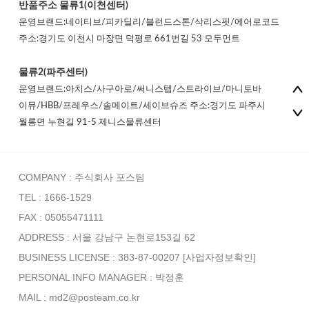
반품주소
물류1(이천센터)
운영브랜드:네이티브/피카딜리/블런드스톤/삭리스핏/에어로코드
주소:경기도 이천시 마장면 덕평로 661번길 53 모두먼트
물류2(파주센터)
운영브랜드:아치스/사구아로/써니스텝/스트라이브/마니토바
이뮤/HBB/프레우스/솔메이트/세이브슈즈 주소:경기도 파주시
월롱면 누현길 91-5 제니스물류센터
COMPANY : 주식회사 포스팀
TEL : 1666-1529
FAX : 05055471111
ADDRESS : 서울 강남구 논현로153길 62
BUSINESS LICENSE : 383-87-00207
[사업자정보확인]
PERSONAL INFO MANAGER :
박정훈
MAIL : md2@posteam.co.kr