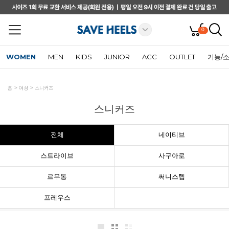
0
WOMEN
MEN
KIDS
JUNIOR
ACC
OUTLET
기능/
홈
여성
스니커즈
스니커즈
전체
네이티브
스트라이브
사구아로
르무통
써니스텝
프레우스