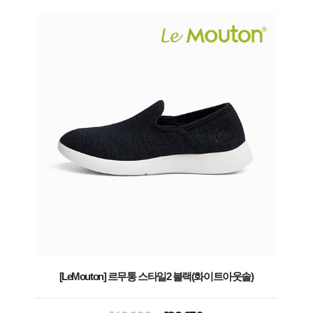
[LeMouton] 르무통 스타일2 블랙(화이트아웃솔)