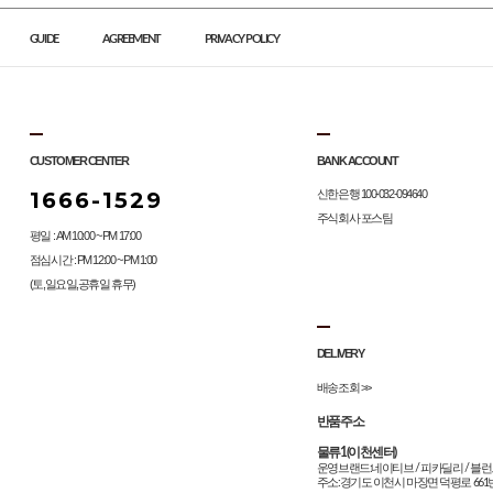
GUIDE
AGREEMENT
PRIVACY POLICY
CUSTOMER CENTER
BANK ACCOUNT
1666-1529
신한은행 100-032-094640
주식회사 포스팀
평일 : AM 10:00 ~ PM 17:00
점심시간 : PM 12:00 ~ PM 1:00
(토,일요일,공휴일 휴무)
DELIVERY
배송조회 >>
반품주소
물류1(이천센터)
운영브랜드:네이티브 / 피카딜리 / 블런
주소:경기도 이천시 마장면 덕평로 661번