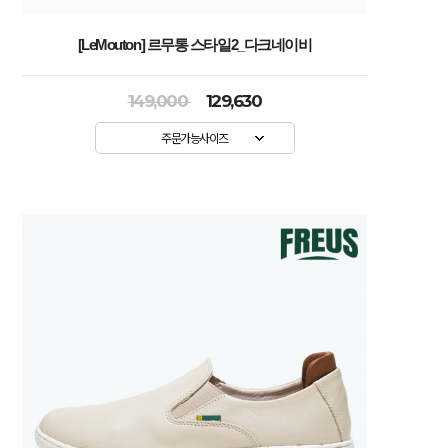
[LeMouton] 르무통 스타일2_다크네이비
149,000
129,630
주문가능사이즈