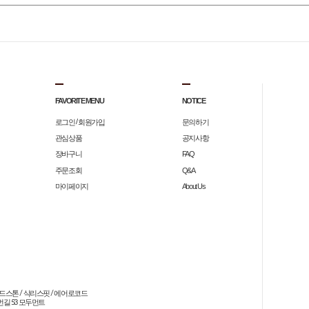
FAVORITE MENU
NOTICE
/
로그인
회원가입
문의하기
관심상품
공지사항
장바구니
FAQ
주문조회
Q&A
마이페이지
About Us
드스톤 / 삭리스핏 / 에어로코드

길 53 모두먼트
