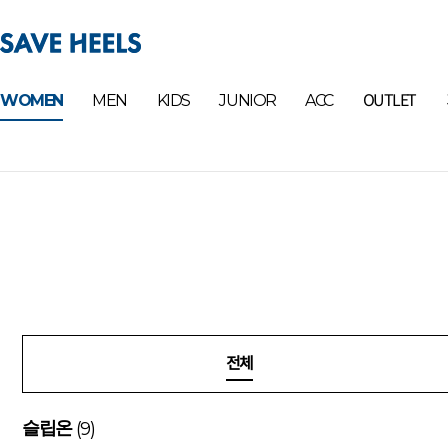
OUTLET
WOMEN
MEN
KIDS
JUNIOR
ACC
전체
(9)
슬립온