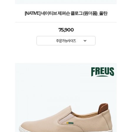
[NATIVE] 네이티브 제퍼슨 클로그 (원더폼)_올탄
75,900
주문가능사이즈