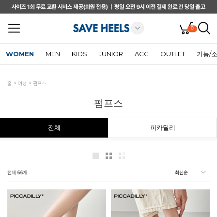
0
WOMEN
MEN
KIDS
JUNIOR
ACC
OUTLET
기능/
홈
여성
펌프스
펌프스
전체
피카딜리
전체
66
개