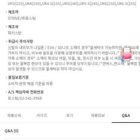
UK3(225),UK4(230),UK4.5(235),UK5(240),UK5.5(245),UK6(250),UK6.5(255)
ㆍ제조자
STRIVE/㈜포스팀
ㆍ제조국
파키스탄
ㆍ취급시 주의사항
신발의 내외부가 나일론 / EVA / 3D니트 소재의 경우*물세탁이 가능하지만, 물에 오래
가두지 마시고, 비누와 솔등을 이용해 오염부위를 세척하시기 바랍니다./*신발의 내외
가죽 소재의 경우* 소재의 특성상 마찰, 빗물, 땀, 장시간 외부 노출 시 색상의 변질, 이
상 또는 물빠짐 현상이 있을 수 있으니 주의를 당부드립니다./*캔버스,면소재* 물빠짐 
상이 발생할 수 있으므로 물세탁은 하지 마십시요.
ㆍ품질보증기준
소비자 분쟁 해결 기준을 따름
ㆍA/S 책임자와 전화번호
포스팀/02-541-3968
제품상세
사이즈
후기
제품정보
Q&A
Q&A (0)