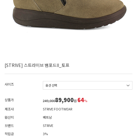
[STRIVE] 스트라이브 뱀포드II_토프
사이즈
89,900
64
상품가
249,000
원
%
제조사
STRIVE FOOTWEAR
원산지
베트남
브랜드
STRIVE
적립금
3%