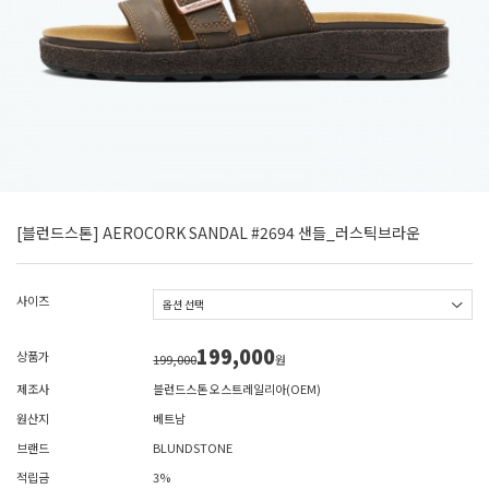
[블런드스톤] AEROCORK SANDAL #2694 샌들_러스틱브라운
사이즈
199,000
상품가
199,000
원
제조사
블런드스톤 오스트레일리아(OEM)
원산지
베트남
브랜드
BLUNDSTONE
적립금
3%