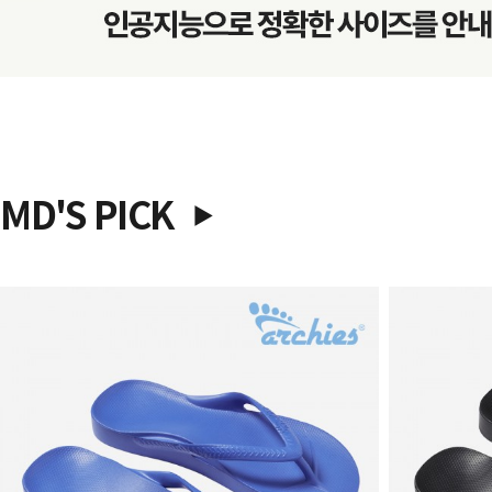
MD'S PICK
▶