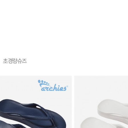
초경량슈즈