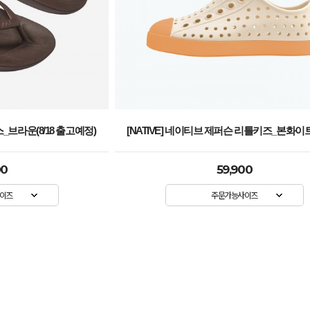
스_브라운(8/18 출고예정)
[NATIVE] 네이티브 제퍼슨 리틀키즈_본화
00
59,900
이즈
주문가능사이즈