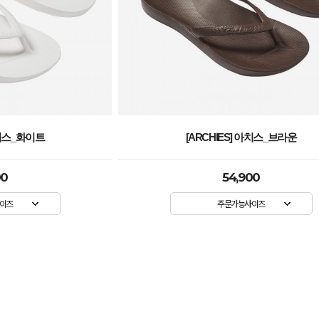
아치스_브라운
[ARCHIES] 아치스_핫핑크
00
54,900
이즈
주문가능사이즈