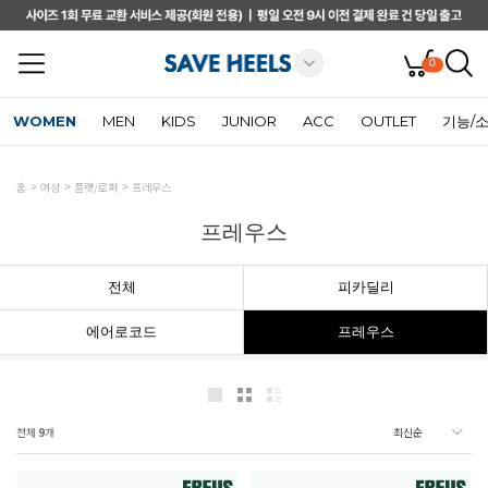
0
WOMEN
MEN
KIDS
JUNIOR
ACC
OUTLET
기능/
홈
여성
플랫/로퍼
프레우스
프레우스
전체
피카딜리
에어로코드
프레우스
전체
9
개